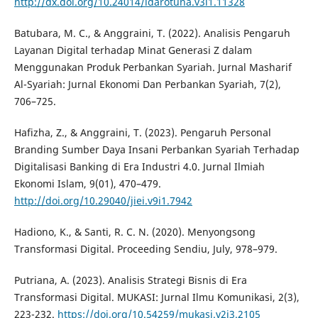
http://dx.doi.org/10.24014/idarotuna.v3i1.11328
Batubara, M. C., & Anggraini, T. (2022). Analisis Pengaruh
Layanan Digital terhadap Minat Generasi Z dalam
Menggunakan Produk Perbankan Syariah. Jurnal Masharif
Al-Syariah: Jurnal Ekonomi Dan Perbankan Syariah, 7(2),
706–725.
Hafizha, Z., & Anggraini, T. (2023). Pengaruh Personal
Branding Sumber Daya Insani Perbankan Syariah Terhadap
Digitalisasi Banking di Era Industri 4.0. Jurnal Ilmiah
Ekonomi Islam, 9(01), 470–479.
http://doi.org/10.29040/jiei.v9i1.7942
Hadiono, K., & Santi, R. C. N. (2020). Menyongsong
Transformasi Digital. Proceeding Sendiu, July, 978–979.
Putriana, A. (2023). Analisis Strategi Bisnis di Era
Transformasi Digital. MUKASI: Jurnal Ilmu Komunikasi, 2(3),
223-232.
https://doi.org/10.54259/mukasi.v2i3.2105