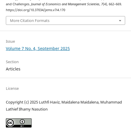
and Challenges.
Journal of Economics and Management Scienties
,
7
(4), 662–669.
https://doi.org/10.37034/jems.v7i4.170
More Citation Formats
Issue
Volume 7 No. 4, September 2025
Section
Articles
License
Copyright (c) 2025 Luthfi Haviz, Maidalena Maidalena, Muhammad
Lathief Ilhamy Nasution