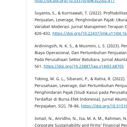
http://dx.doi.org/10.33370/jpw.v22i02.417
Suyanto, S., & Kurniawati, T. (2022). Profitabili
Penjualan, Leverage, Penghindaran Pajak: Ukur
Variabel Moderasi. Jurnal Manajemen Terapan 
820–832.
https://doi.org/10.22437/jmk.v11i04.1
Ardiningsih, N. K. S., & Musmini, L. S. (2023). P
Biaya Operasional, Dan Pertumbuhan Penjualan 
Pada Perusahaan Sektor Batubara. Jurnal Akuntan
561.
https://doi.org/10.23887/jap.v14i03.68705
Tobing, M. G. L., Sibarani, P., & Ratna, R. (2022
Perusahaan, Leverage, dan Pertumbuhan Penju
Penghindaran Pajak (Studi Kasus pada Perusah
Terdaftar di Bursa Efek Indonesia). Jurnal Aku
Perpajakan, 5(2), 78–86.
https://doi.org/10.5151
Ismail, N., Anridho, N., Isa, M. A. M., Rahman, N. 
Corporate Sustainability and Firms’ Financial P