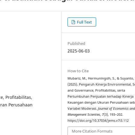
Full Text
Published
2025-06-03
How to Cite
Mubariz, M., Hermuningsih, S., & Suyanto, 
(2025). Pengaruh Kinerja Environmental, S
and Governance, Profitabilitas, serta
 Profitabilitas,
Pertumbuhan Penjualan terhadap Kinerja
Keuangan dengan Ukuran Perusahaan seb
uran Perusahaan
Variabel Moderasi.
Journal of Economics an
Management Scienties
,
7
(3), 193–202.
https://doi.org/10.37034/jems.v7i3.112
More Citation Formats