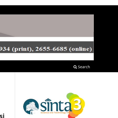
Search
si