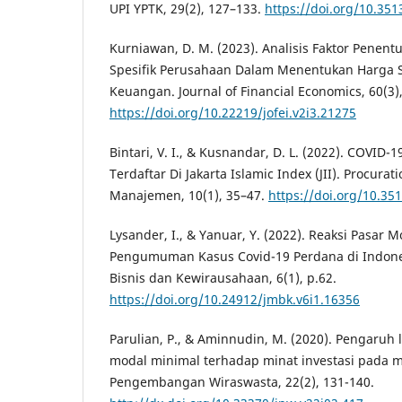
UPI YPTK, 29(2), 127–133.
https://doi.org/10.351
Kurniawan, D. M. (2023). Analisis Faktor Penen
Spesifik Perusahaan Dalam Menentukan Harga 
Keuangan. Journal of Financial Economics, 60(3)
https://doi.org/10.22219/jofei.v2i3.21275
Bintari, V. I., & Kusnandar, D. L. (2022). COVID
Terdaftar Di Jakarta Islamic Index (JII). Procurati
Manajemen, 10(1), 35–47.
https://doi.org/10.35
Lysander, I., & Yanuar, Y. (2022). Reaksi Pasar
Pengumuman Kasus Covid-19 Perdana di Indone
Bisnis dan Kewirausahaan, 6(1), p.62.
https://doi.org/10.24912/jmbk.v6i1.16356
Parulian, P., & Aminnudin, M. (2020). Pengaruh 
modal minimal terhadap minat investasi pada m
Pengembangan Wiraswasta, 22(2), 131-140.