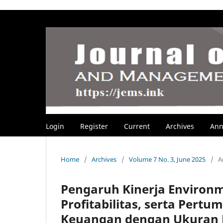
Login
Register
Current
Archives
Ann
Home
/
Archives
/
Volume 7 No. 3, June 2025
/
A
Pengaruh Kinerja Environm
Profitabilitas, serta Pert
Keuangan dengan Ukuran P