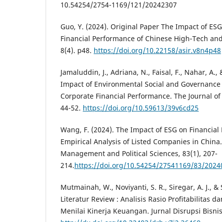
10.54254/2754-1169/121/20242307
Guo, Y. (2024). Original Paper The Impact of ES
Financial Performance of Chinese High-Tech and
8(4). p48.
https://doi.org/10.22158/asir.v8n4p48
Jamaluddin, J., Adriana, N., Faisal, F., Nahar, A.,
Impact of Environmental Social and Governance
Corporate Financial Performance. The Journal of
44-52.
https://doi.org/10.59613/39v6cd25
Wang, F. (2024). The Impact of ESG on Financial
Empirical Analysis of Listed Companies in China
Management and Political Sciences, 83(1), 207-
214.
https://doi.org/10.54254/27541169/83/2024
Mutmainah, W., Noviyanti, S. R., Siregar, A. J., & 
Literatur Review : Analisis Rasio Profitabilitas d
Menilai Kinerja Keuangan. Jurnal Disrupsi Bisnis