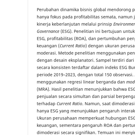
Perubahan dinamika bisnis global mendorong p
hanya fokus pada profitabilitas semata, namun
kinerja keberlanjutan melalui prinsip
Environment
Governance
(ESG). Penelitian ini bertujuan unt
ESG, profitabilitas (ROA), dan pertumbuhan pen
keuangan (
Current Ratio
) dengan ukuran perusa
moderasi. Metode penelitian menggunakan pend
dengan desain eksplanatori. Sampel terdiri dar
secara konsisten terdaftar dalam indeks ESG Bu
periode 2019–2023, dengan total 150 observasi. 
menggunakan regresi linear berganda dan
mode
(MRA). Hasil penelitian menunjukkan bahwa E
penjualan secara simultan dan parsial berpengar
terhadap
Current Ratio
. Namun, saat dimoderasi
hanya ESG yang menunjukkan pengaruh interakti
Ukuran perusahaan memperkuat hubungan ESG 
keuangan, sementara pengaruh ROA dan pertu
dimoderasi secara signifikan. Temuan ini meny