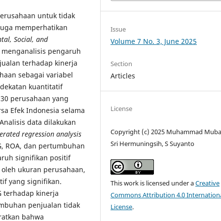
erusahaan untuk tidak
 juga memperhatikan
Issue
al, Social, and
Volume 7 No. 3, June 2025
uk menganalisis pengaruh
jualan terhadap kinerja
Section
haan sebagai variabel
Articles
ekatan kuantitatif
i 30 perusahaan yang
License
rsa Efek Indonesia selama
Analisis data dilakukan
Copyright (c) 2025 Muhammad Mubar
rated regression analysis
Sri Hermuningsih, S Suyanto
SG, ROA, dan pertumbuhan
uh signifikan positif
 oleh ukuran perusahaan,
f yang signifikan.
This work is licensed under a
Creative
terhadap kinerja
Commons Attribution 4.0 Internation
mbuhan penjualan tidak
License
.
iratkan bahwa