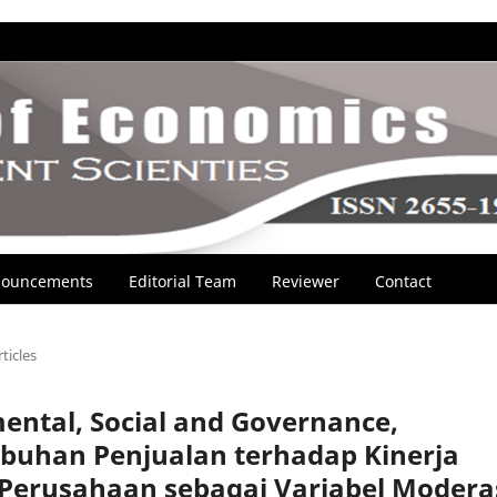
ouncements
Editorial Team
Reviewer
Contact
rticles
ental, Social and Governance,
umbuhan Penjualan terhadap Kinerja
erusahaan sebagai Variabel Modera