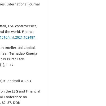
es. International Journal
fall, ESG controversies,
nd the world. Finance
.1016/j.frl.2021.102487
uh Intellectual Capital,
ahaan Terhadap Kinerja
 Di Bursa Efek
1), 1–17.
f, Kuantitatif & RnD.
e on the ESG and Financial
nal Conference on
 82–87. DOI: