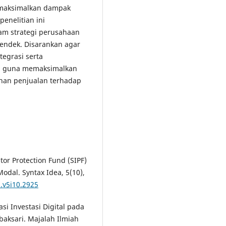
maksimalkan dampak
penelitian ini
am strategi perusahaan
pendek. Disarankan agar
egrasi serta
ja guna memaksimalkan
uhan penjualan terhadap
tor Protection Fund (SIPF)
dal. Syntax Idea, 5(10),
a.v5i10.2925
erasi Investasi Digital pada
aksari. Majalah Ilmiah