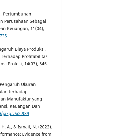
tas, Pertumbuhan
an Perusahaan Sebagai
Dan Keuangan, 11(04),
6725
engaruh Biaya Produksi,
Terhadap Profitabilitas
si Profesi, 14(03), 546-
). Pengaruh Ukuran
alan terhadap
aan Manufaktur yang
ntansi, Keuangan Dan
0/jakp.v5i2.989
H. A., & Ismail, N. (2022).
erformance: Evidence from