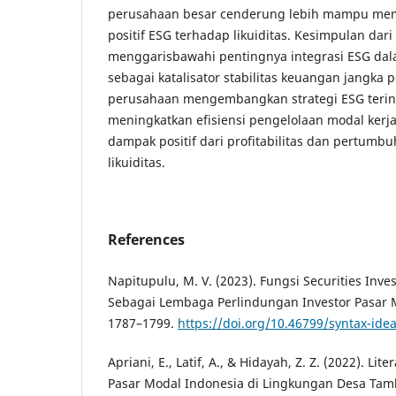
perusahaan besar cenderung lebih mampu me
positif ESG terhadap likuiditas. Kesimpulan dari 
menggarisbawahi pentingnya integrasi ESG dal
sebagai katalisator stabilitas keuangan jangka 
perusahaan mengembangkan strategi ESG terint
meningkatkan efisiensi pengelolaan modal ker
dampak positif dari profitabilitas dan pertumb
likuiditas.
References
Napitupulu, M. V. (2023). Fungsi Securities Inves
Sebagai Lembaga Perlindungan Investor Pasar Mo
1787–1799.
https://doi.org/10.46799/syntax-ide
Apriani, E., Latif, A., & Hidayah, Z. Z. (2022). Lit
Pasar Modal Indonesia di Lingkungan Desa Tamb