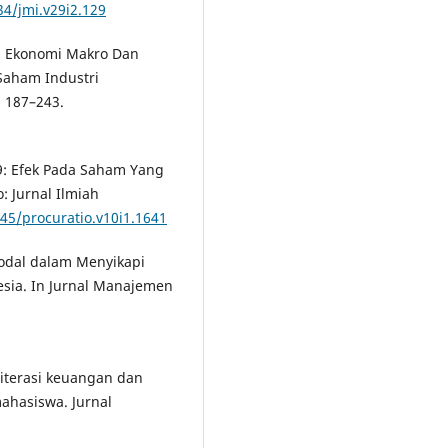
34/jmi.v29i2.129
tu Ekonomi Makro Dan
Saham Industri
, 187–243.
-19: Efek Pada Saham Yang
o: Jurnal Ilmiah
145/procuratio.v10i1.1641
 Modal dalam Menyikapi
sia. In Jurnal Manajemen
literasi keuangan dan
ahasiswa. Jurnal