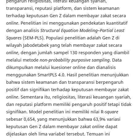
pengaruh religiositas, literasi keuangan syariah,
transparansi, reputasi platform, dan sistem keamanan
terhadap keputusan Gen Z dalam membayar zakat secara
online
. Penelitian ini menggunakan pendekatan kuantitatif
dengan analisis
Structural Equation Modeling–Partial Least
Squares
(SEM-PLS). Populasi penelitian adalah Gen Z di
wilayah Jabodetabek yang telah membayar zakat secara
online
, dengan jumlah sampel 130 responden yang diambil
melalui metode
non
-
probability purposive sampling
. Data
dikumpulkan melalui kuesioner online dan dianalisis
menggunakan SmartPLS 4.0. Hasil penelitian menunjukkan
bahwa sistem keamanan dan transparansi berpengaruh
positif dan signifikan terhadap keputusan membayar zakat
online
. Sementara itu, religiositas, literasi keuangan syariah,
dan reputasi platform memiliki pengaruh positif tetapi tidak
signifikan. Model penelitian ini memiliki nilai R-
square
sebesar 0,654, yang menunjukkan bahwa 63,9% variasi
keputusan Gen Z dalam membayar zakat
online
dapat
dijelaskan oleh lima variabel tersebut. Temuan ini